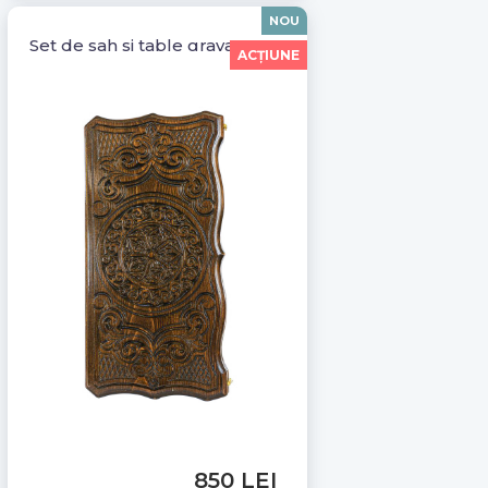
NOU
Set de sah si table gravat manual Hazel 11001B
ACŢIUNE
850 LEI