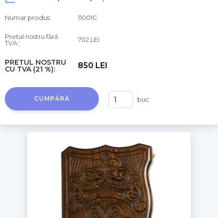
Numar produs:
11001C
Pretul nostru fără
702 LEI
TVA :
PRETUL NOSTRU
850 LEI
CU TVA (21 %):
CUMPĂRĂ
buc