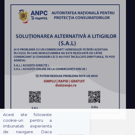
Acest site foloseste
cookie-uri pentru a
Categorii produse
imbunatati experienta
JOCURI DE SOCIETATE HELENA
de navigare. Daca
JOCURI DE TABLE HELENA
JOCURI DE SAH HELENA