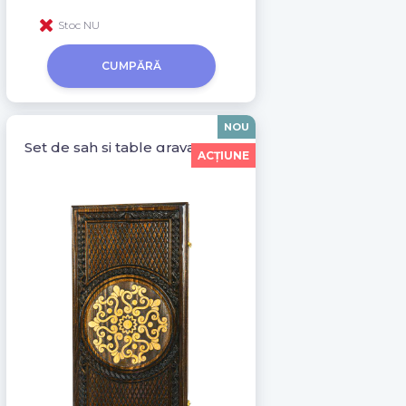
Stoc NU
CUMPĂRĂ
NOU
Set de sah si table gravat manual Ava 11001
ACŢIUNE