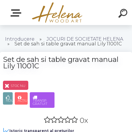
Introducere
»
JOCURI DE SOCIETATE HELENA
»
Set de sah si table gravat manual Lily 11001C
Set de sah si table gravat manual
Lily 11001C
STOC NU
NOU
ACŢIUNE
TRANSP.
GRATUIT
0x
Istoric transparent al prețurilor