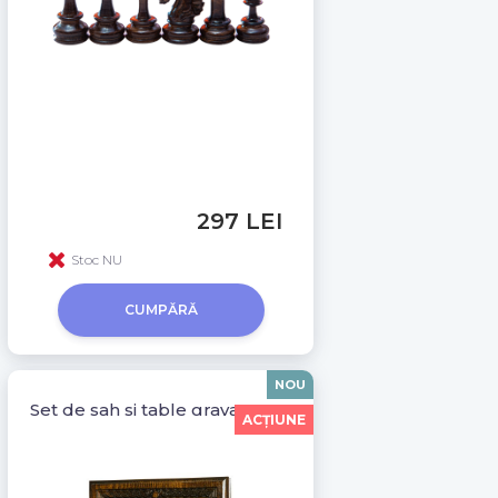
297 LEI
Stoc NU
CUMPĂRĂ
NOU
Set de sah si table gravat manual Aria 11001A
ACŢIUNE