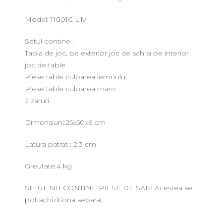
Model: 11001C Lily
Setul contine :
Tabla de joc, pe exterior joc de sah si pe interior
joc de table
Piese table culoarea lemnului
Piese table culoarea maro
2 zaruri
Dimensiuni:25x50x6 cm
Latura patrat : 2.3 cm
Greutate:4 kg
SETUL NU CONTINE PIESE DE SAH! Acestea se
pot achizitiona separat.