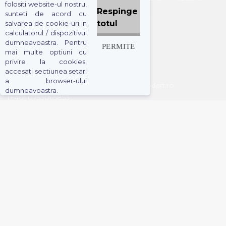
folositi website-ul nostru,
JOCURI DE REMI HELENA
KENDAMA
Respinge
sunteti de acord cu
JOCURI DE TABLE DUMBO WOOD ART
totul
salvarea de cookie-uri in
CEASURI DUMBO WOOD ART
calculatorul / dispozitivul
ACCESORII SI JOCURI DIN LEMN
dumneavoastra. Pentru
PERMITE
mai multe optiuni cu
JOCURI DE SOCIETATE MEDIAS
privire la cookies,
ARTICOLE DE BUCATARIE
accesati sectiunea setari
Contact
a browser-ului
Petru Corban S.R.L.
office@helenawoodart.ro
dumneavoastra.
(+40) 0753065853
Plăți online prin
0
Informații
Despre noi
Cum cumpar
Termeni si conditii
Livrare
Mergi
Conditii comerciale
Retur / Anulare
Contact
la cos
Creat
-
0
de sistem