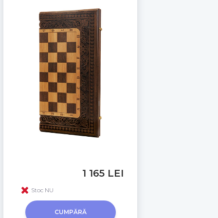
1 165 LEI
Stoc NU
CUMPĂRĂ