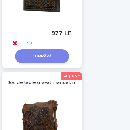
927 LEI
Stoc NU
CUMPĂRĂ
ACŢIUNE
Joc de table gravat manual, model Gotic 10009